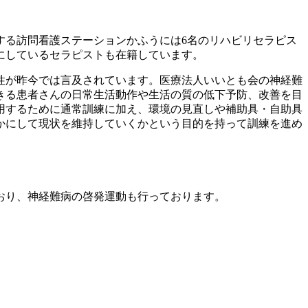
する訪問看護ステーションかふうには6名のリハビリセラピス
にしているセラピストも在籍しています。
性が昨今では言及されています。医療法人いいとも会の神経難
きる患者さんの日常生活動作や生活の質の低下予防、改善を目
用するために通常訓練に加え、環境の見直しや補助具・自助具
かにして現状を維持していくかという目的を持って訓練を進め
おり、神経難病の啓発運動も行っております。