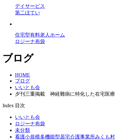
デイサービス
第二ほてい
住宅型有料老人ホーム
ロジーナ布袋
ブログ
HOME
ブログ
いいとも会
夕刊三重掲載 神経難病に特化した在宅医療
Index
目次
いいとも会
ロジーナ布袋
未分類
看護小規模多機能型居宅介護事業所みくも村