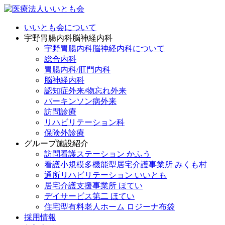
いいとも会について
宇野胃腸内科脳神経内科
宇野胃腸内科脳神経内科について
総合内科
胃腸内科/肛門内科
脳神経内科
認知症外来/物忘れ外来
パーキンソン病外来
訪問診療
リハビリテーション科
保険外診療
グループ施設紹介
訪問看護ステーション かふう
看護小規模多機能型居宅介護事業所 みくも村
通所リハビリテーション いいとも
居宅介護支援事業所 ほてい
デイサービス第二 ほてい
住宅型有料老人ホーム ロジーナ布袋
採用情報