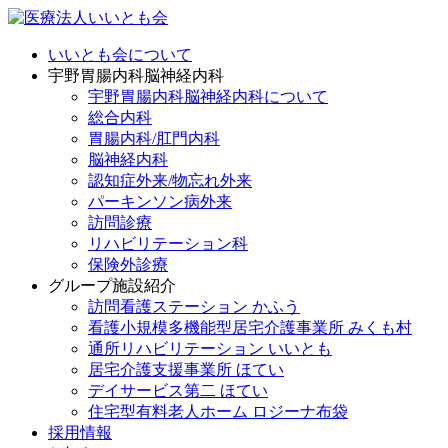
いいとも会について
宇野胃腸内科脳神経内科
宇野胃腸内科脳神経内科について
総合内科
胃腸内科/肛門内科
脳神経内科
認知症外来/物忘れ外来
パーキンソン病外来
訪問診療
リハビリテーション科
保険外診療
グループ施設紹介
訪問看護ステーション かふう
看護小規模多機能型居宅介護事業所 みくも村
通所リハビリテーション いいとも
居宅介護支援事業所 ほてい
デイサービス第二 ほてい
住宅型有料老人ホーム ロジーナ布袋
採用情報