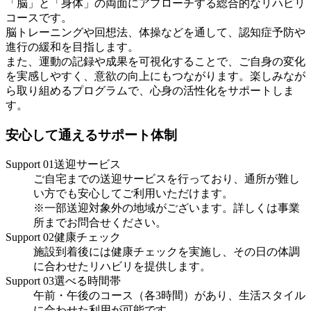
「脳」と「身体」の両面にアプローチする総合的なリハビリ
コースです。
脳トレーニングや回想法、体操などを通して、認知症予防や
進行の緩和を目指します。
また、運動の記録や成果を可視化することで、ご自身の変化
を実感しやすく、意欲の向上にもつながります。楽しみなが
ら取り組めるプログラムで、心身の活性化をサポートしま
す。
安心して通えるサポート体制
Support 01
送迎サービス
ご自宅までの送迎サービスを行っており、通所が難し
い方でも安心してご利用いただけます。
※一部送迎対象外の地域がございます。詳しくは事業
所までお問合せください。
Support 02
健康チェック
施設到着後には健康チェックを実施し、その日の体調
に合わせたリハビリを提供します。
Support 03
選べる時間帯
午前・午後のコース（各3時間）があり、生活スタイル
に合わせた利用が可能です。