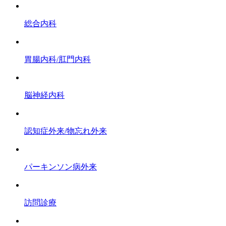
総合内科
胃腸内科/肛門内科
脳神経内科
認知症外来/物忘れ外来
パーキンソン病外来
訪問診療