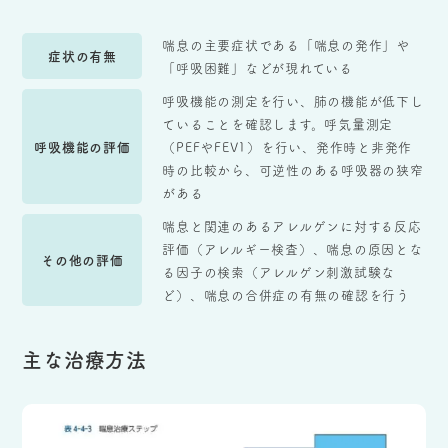
喘息の主要症状である「喘息の発作」や
症状の有無
「呼吸困難」などが現れている
呼吸機能の測定を行い、肺の機能が低下し
ていることを確認します。呼気量測定
呼吸機能の評価
（PEFやFEV1）を行い、発作時と非発作
時の比較から、可逆性のある呼吸器の狭窄
がある
喘息と関連のあるアレルゲンに対する反応
評価（アレルギー検査）、喘息の原因とな
その他の評価
る因子の検索（アレルゲン刺激試験な
ど）、喘息の合併症の有無の確認を行う
主な治療方法