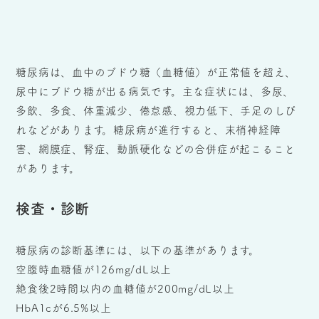
糖尿病は、血中のブドウ糖（血糖値）が正常値を超え、
尿中にブドウ糖が出る病気です。主な症状には、多尿、
多飲、多食、体重減少、倦怠感、視力低下、手足のしび
れなどがあります。糖尿病が進行すると、末梢神経障
害、網膜症、腎症、動脈硬化などの合併症が起こること
があります。
検査・診断
糖尿病の診断基準には、以下の基準があります。
空腹時血糖値が126mg/dL以上
絶食後2時間以内の血糖値が200mg/dL以上
HbA1cが6.5%以上