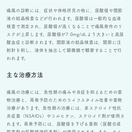
痛風の診断には、症状や体格所見の他に、尿酸値や関節
液の結晶検査などが行われます。尿酸値は一般的な血液
検査で測定され、尿酸値が高くなることで痛風発作のリ
スクが上昇します。尿酸値が7.0mg/dLより大きいと高尿
酸血症と診断されます。関節液の結晶検査は、関節に注
射針を刺し、液体を抽出して顕微鏡で観察することで行
われます。
主な治療方法
痛風の治療には、急性期の痛みや炎症を抑えるための薬
物治療と、再発予防のためのライフスタイル改善や薬物
治療があります。急性期の治療には、非ステロイド性抗
炎症薬（NSAIDs）やコルヒチン、ステロイド剤が使用さ
れます。再発予防には、尿酸値を下げる薬剤（尿酸合成
阻害剤や尿酸排泄促進剤）が使用されます。また、ライ