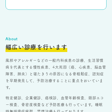
About
幅広い診療を行います
風邪やアレルギーなどの一般内科疾患の診療、生活習慣
病を代表とする慢性疾患、4大死因（癌、心疾患、脳血管
障害、肺炎）と寝たきりの原因になる骨粗鬆症、認知症
を早期発見して、予防治療することに重点をおいていま
す。
特定健診、企業健診、癌検診、血管年齢検査、頚部エコ
ー検査、骨密度検査など予防医療も行っています。睡眠
時無呼吸症候群、禁煙治療も行っております。