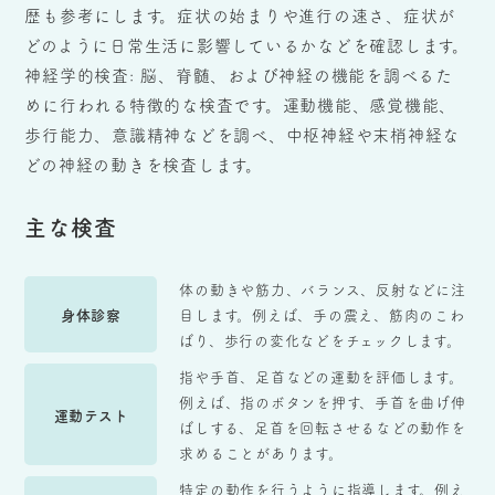
歴も参考にします。症状の始まりや進行の速さ、症状が
どのように日常生活に影響しているかなどを確認します。
神経学的検査: 脳、脊髄、および神経の機能を調べるた
めに行われる特徴的な検査です。運動機能、感覚機能、
歩行能力、意識精神などを調べ、中枢神経や末梢神経な
どの神経の動きを検査します。
主な検査
体の動きや筋力、バランス、反射などに注
身体診察
目します。例えば、手の震え、筋肉のこわ
ばり、歩行の変化などをチェックします。
指や手首、足首などの運動を評価します。
例えば、指のボタンを押す、手首を曲げ伸
運動テスト
ばしする、足首を回転させるなどの動作を
求めることがあります。
特定の動作を行うように指導します。例え