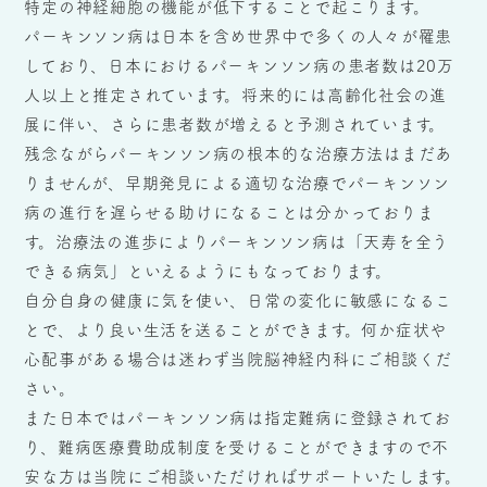
特定の神経細胞の機能が低下することで起こります。
パーキンソン病は日本を含め世界中で多くの人々が罹患
しており、日本におけるパーキンソン病の患者数は20万
人以上と推定されています。将来的には高齢化社会の進
展に伴い、さらに患者数が増えると予測されています。
残念ながらパーキンソン病の根本的な治療方法はまだあ
りませんが、早期発見による適切な治療でパーキンソン
病の進行を遅らせる助けになることは分かっておりま
す。治療法の進歩によりパーキンソン病は「天寿を全う
できる病気」といえるようにもなっております。
自分自身の健康に気を使い、日常の変化に敏感になるこ
とで、より良い生活を送ることができます。何か症状や
心配事がある場合は迷わず当院脳神経内科にご相談くだ
さい。
また日本ではパーキンソン病は指定難病に登録されてお
り、難病医療費助成制度を受けることができますので不
安な方は当院にご相談いただければサポートいたします。