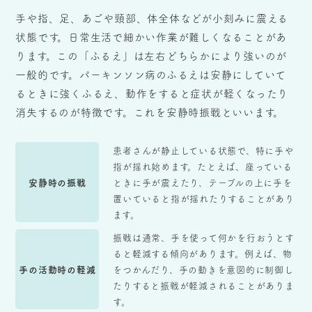
手や指、足、あごや頸部、体全体などが小刻みに震える
状態です。日常生活で細かい作業が難しくなることがあ
ります。この「ふるえ」は左右どちらかにより強いのが
一般的です。パーキンソン病のふるえは安静にしていて
るときに強くふるえ、動作をすると症状が軽くなったり
消失するのが特徴です。これを安静時振戦といいます。
患者さんが静止している状態で、特に手や
指が揺れ始めます。たとえば、座っている
安静時の振戦
ときに手が震えたり、テーブルの上に手を
置いていると指が揺れたりすることがあり
ます。
振戦は通常、手を使って何かを行おうとす
ると軽減する傾向があります。例えば、物
手の活動時の軽減
をつかんだり、手の動きを意図的に制御し
たりすると振戦が軽減されることがありま
す。