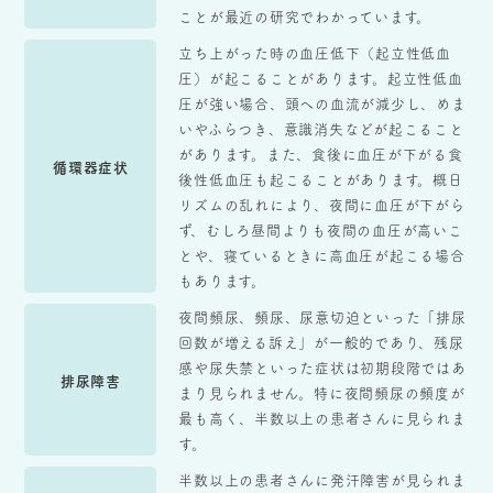
ことが最近の研究でわかっています。
立ち上がった時の血圧低下（起立性低血
圧）が起こることがあります。起立性低血
圧が強い場合、頭への血流が減少し、めま
いやふらつき、意識消失などが起こること
があります。また、食後に血圧が下がる食
循環器症状
後性低血圧も起こることがあります。概日
リズムの乱れにより、夜間に血圧が下がら
ず、むしろ昼間よりも夜間の血圧が高いこ
とや、寝ているときに高血圧が起こる場合
もあります。
夜間頻尿、頻尿、尿意切迫といった「排尿
回数が増える訴え」が一般的であり、残尿
感や尿失禁といった症状は初期段階ではあ
排尿障害
まり見られません。特に夜間頻尿の頻度が
最も高く、半数以上の患者さんに見られま
す。
半数以上の患者さんに発汗障害が見られま