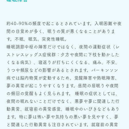
約40-90%の頻度で起こるとされています。入眠困難や夜
間の目覚めが多く、眠りの質が悪くなることがありま
す。不眠、眠気、突発性睡眠。
睡眠調節中枢の障害だけではなく、夜間の運動症状（レ
ストレスレッグス症候群：夕方や夜間に下枝を動かした
くなる病気）、寝返りが打ちにくくなる、痛み、不安、
うつや頻尿などの影響があるとされます。パーキンソン
病では脳内物質が変動するため、覚醒障害や熟眠障害、
夢の異常が起こりやすくなります。昼間の居眠りや夜間
の頻回の覚醒もよく見られます。 睡眠の症状としては、
夜間の眠れないことだけでなく、悪夢や夢に関連した行
動異常、就寝前の異常感覚、睡眠中のいびきなどもあり
ます。特に夢は怖い夢や気持ちの悪い夢を見やすく、夢
と関連した行動異常も注目されています。就寝前の異常