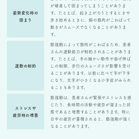
が硬直して固まってしまうことがありま
姿勢変化時の
す。たとえば、起き上がろうとするときや
固まり
歩き始めるときに、脚の筋肉がこわばって
動きがスムーズでなくなることがありま
す。
筋強剛によって筋肉がこわばるため、患者
さんの運動能力が制約されることがありま
す。たとえば、手の細かい動作や曲げ伸ば
運動の制約
しの制御、歩行のスムーズさが影響を受け
ることがあります。以前に比べて字が下手
になり、文字が小さくなる小字症がみられ
ることもあります。
筋強剛は、患者さんが緊張やストレスを感
じたり、長時間の活動や疲労が溜まった状
ストレスや
態であると増悪することがあります。特に
疲労時の増悪
日中の疲労が蓄積されると、筋強剛が強く
なることがあります。