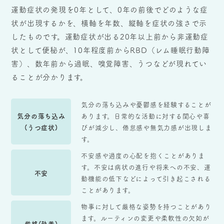
運動症状の発現を0年として、0年の前後でどのような症
状が出現するかを、横軸を年数、縦軸を症状の強さで示
したものです。運動症状が出る20年以上前から非運動症
状として便秘が、10年程度前からRBD（レム睡眠行動障
害）、数年前から過眠、嗅覚障害、うつなどが現れてい
ることが分かります。
気分の落ち込みや憂鬱感を経験することが
気分の落ち込み
あります。日常的な活動に対する関心や喜
(うつ症状)
びが減少し、倦怠感や無気力感が出現しま
す。
不安感や過度の心配を抱くことがありま
す。不安は病状の進行や将来への不安、運
不安
動機能の低下などによって引き起こされる
ことがあります。
物事に対して厳格な姿勢を持つことがあり
ます。ルーティンの変更や柔軟性の欠如が
厳格(執着)