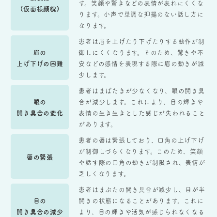
す。笑顔や驚きなどの表情が表れにくくな
(仮面様顔貌)
ります。小声で単調な抑揚のない話し方に
なります。
患者は眉を上げたり下げたりする動作が制
眉の
御しにくくなります。そのため、驚きや不
上げ下げの困難
安などの感情を表現する際に眉の動きが減
少します。
患者はまばたきが少なくなり、眼の開き具
眼の
合が減少します。これにより、目の輝きや
開き具合の変化
表情の生き生きとした感じが失われること
があります。
患者の唇は緊張しており、口角の上げ下げ
が制御しづらくなります。このため、笑顔
唇の緊張
や話す際の口角の動きが制限され、表情が
乏しくなります。
患者はまぶたの開き具合が減少し、目が半
目の
開きの状態になることがあります。これに
開き具合の減少
より、目の輝きや活気が感じられなくなる