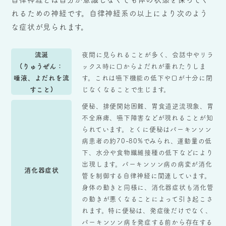
れるための神経です。自律神経系の以上により次のよう
な症状が見られます。
流涎
夜間に見られることが多く、会話中やリラ
(りゅうぜん：
ックス時に口からよだれが垂れたりしま
唾液、よだれを流
す。これは嚥下機能の低下や口が十分に閉
すこと)
じなくなることで生じます。
便秘、排便開始困難、胃食道逆流現象、胃
不全麻痺、嚥下障害などが現れることが知
られています。とくに便秘はパーキンソン
病患者の約70-80%でみられ、運動量の低
下、水分や食物繊維接種の低下などにより
出現します。パーキンソン病の病変が消化
消化器症状
管を制御する自律神経に関連しています。
身体の動きと同様に、消化器症状も消化管
の動きが悪くなることによって引き起こさ
れます。特に便秘は、発症後だけでなく、
パーキンソン病を発症する前から存在する