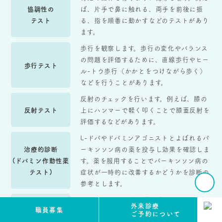
協調性の
ば、片手で鼻に触れる、両手を前後に振
テスト
る、指を順番に動かすなどのテストがあり
ます。
歩行を観察します。歩行の変化やバランス
の問題を評価するために、直線歩行やヒー
歩行テスト
ル-トウ歩行（かかとをつけながら歩く）
などを行うことがあります。
反射のチェックを行います。例えば、膝の
反射テスト
上にハンマーで軽く叩くことで膝蓋反射を
評価するなどがあります。
L-ドパやドパミンアゴニストとよばれるパ
治療的診断
ーキンソン病の薬を投与し効果を確認しま
(ドパミン作動性薬
す。薬を服用することでパーキンソン病の
テスト)
症状が一時的に改善するかどうかを診断の
参考とします。
MRIやCTなどの脳画像検査、SPECT（単
外来診療
職員募集
一光子放射断層撮影）によるMIBG心筋シ
ご予約について