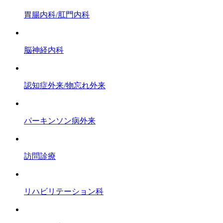
胃腸内科/肛門内科
脳神経内科
認知症外来/物忘れ外来
パーキンソン病外来
訪問診療
リハビリテーション科