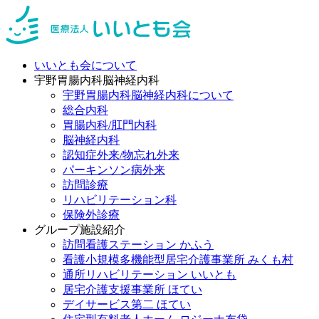
いいとも会について
宇野胃腸内科脳神経内科
宇野胃腸内科脳神経内科について
総合内科
胃腸内科/肛門内科
脳神経内科
認知症外来/物忘れ外来
パーキンソン病外来
訪問診療
リハビリテーション科
保険外診療
グループ施設紹介
訪問看護ステーション かふう
看護小規模多機能型居宅介護事業所 みくも村
通所リハビリテーション いいとも
居宅介護支援事業所 ほてい
デイサービス第二 ほてい