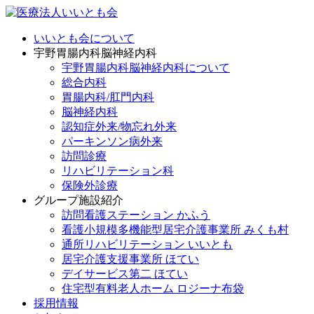
いいとも会について
宇野胃腸内科脳神経内科
宇野胃腸内科脳神経内科について
総合内科
胃腸内科/肛門内科
脳神経内科
認知症外来/物忘れ外来
パーキンソン病外来
訪問診療
リハビリテーション科
保険外診療
グループ施設紹介
訪問看護ステーション かふう
看護小規模多機能型居宅介護事業所 みくも村
通所リハビリテーション いいとも
居宅介護支援事業所 ほてい
デイサービス第二 ほてい
住宅型有料老人ホーム ロジーナ布袋
採用情報