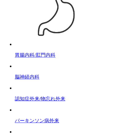
胃腸内科/肛門内科
脳神経内科
認知症外来/物忘れ外来
パーキンソン病外来