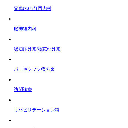
胃腸内科/肛門内科
脳神経内科
認知症外来/物忘れ外来
パーキンソン病外来
訪問診療
リハビリテーション科