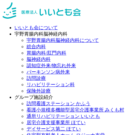
いいとも会について
宇野胃腸内科脳神経内科
宇野胃腸内科脳神経内科について
総合内科
胃腸内科/肛門内科
脳神経内科
認知症外来/物忘れ外来
パーキンソン病外来
訪問診療
リハビリテーション科
保険外診療
グループ施設紹介
訪問看護ステーション かふう
看護小規模多機能型居宅介護事業所 みくも村
通所リハビリテーション いいとも
居宅介護支援事業所 ほてい
デイサービス第二 ほてい