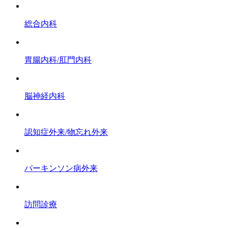
総合内科
胃腸内科/肛門内科
脳神経内科
認知症外来/物忘れ外来
パーキンソン病外来
訪問診療