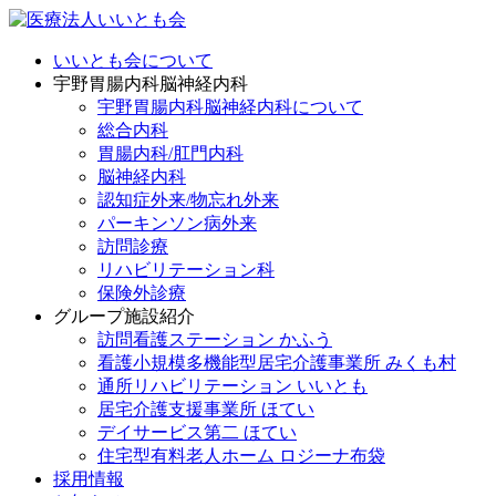
いいとも会について
宇野胃腸内科脳神経内科
宇野胃腸内科脳神経内科について
総合内科
胃腸内科/肛門内科
脳神経内科
認知症外来/物忘れ外来
パーキンソン病外来
訪問診療
リハビリテーション科
保険外診療
グループ施設紹介
訪問看護ステーション かふう
看護小規模多機能型居宅介護事業所 みくも村
通所リハビリテーション いいとも
居宅介護支援事業所 ほてい
デイサービス第二 ほてい
住宅型有料老人ホーム ロジーナ布袋
採用情報