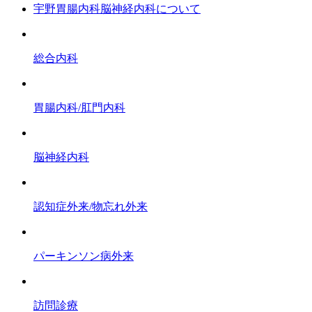
宇野胃腸内科脳神経内科について
総合内科
胃腸内科/肛門内科
脳神経内科
認知症外来/物忘れ外来
パーキンソン病外来
訪問診療