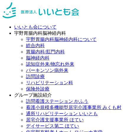
いいとも会について
宇野胃腸内科脳神経内科
宇野胃腸内科脳神経内科について
総合内科
胃腸内科/肛門内科
脳神経内科
認知症外来/物忘れ外来
パーキンソン病外来
訪問診療
リハビリテーション科
保険外診療
グループ施設紹介
訪問看護ステーション かふう
看護小規模多機能型居宅介護事業所 みくも村
通所リハビリテーション いいとも
居宅介護支援事業所 ほてい
デイサービス第二 ほてい