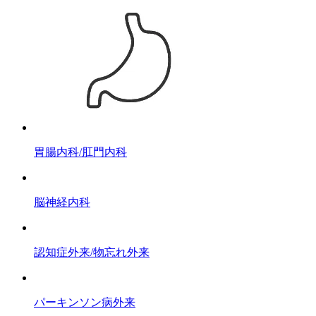
胃腸内科/肛門内科
脳神経内科
認知症外来/物忘れ外来
パーキンソン病外来