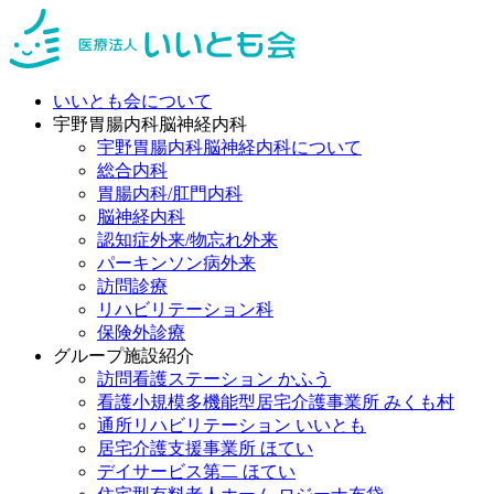
いいとも会について
宇野胃腸内科脳神経内科
宇野胃腸内科脳神経内科について
総合内科
胃腸内科/肛門内科
脳神経内科
認知症外来/物忘れ外来
パーキンソン病外来
訪問診療
リハビリテーション科
保険外診療
グループ施設紹介
訪問看護ステーション かふう
看護小規模多機能型居宅介護事業所 みくも村
通所リハビリテーション いいとも
居宅介護支援事業所 ほてい
デイサービス第二 ほてい