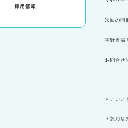
採用情報
次回の開
宇野胃腸
お問合せ先 
＊いいと
＊認知症