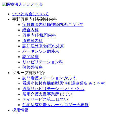
いいとも会について
宇野胃腸内科脳神経内科
宇野胃腸内科脳神経内科について
総合内科
胃腸内科/肛門内科
脳神経内科
認知症外来/物忘れ外来
パーキンソン病外来
訪問診療
リハビリテーション科
保険外診療
グループ施設紹介
訪問看護ステーション かふう
看護小規模多機能型居宅介護事業所 みくも村
通所リハビリテーション いいとも
居宅介護支援事業所 ほてい
デイサービス第二 ほてい
住宅型有料老人ホーム ロジーナ布袋
採用情報