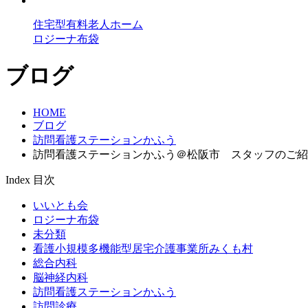
住宅型有料老人ホーム
ロジーナ布袋
ブログ
HOME
ブログ
訪問看護ステーションかふう
訪問看護ステーションかふう＠松阪市 スタッフのご紹
Index
目次
いいとも会
ロジーナ布袋
未分類
看護小規模多機能型居宅介護事業所みくも村
総合内科
脳神経内科
訪問看護ステーションかふう
訪問診療