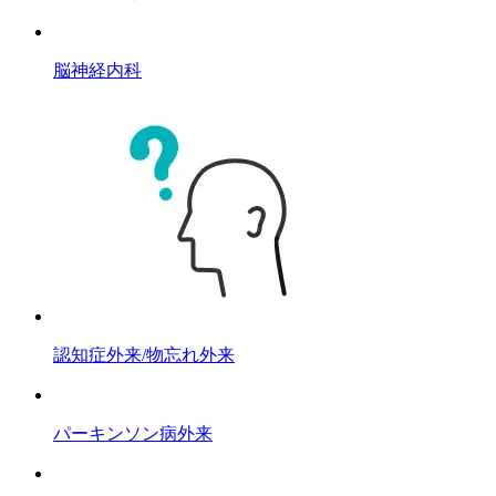
脳神経内科
認知症外来/物忘れ外来
パーキンソン病外来