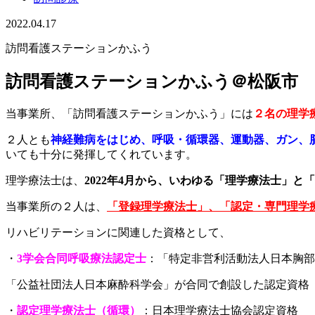
2022.04.17
訪問看護ステーションかふう
訪問看護ステーションかふう＠松阪市
当事業所、「訪問看護ステーションかふう」には
２名の理学
２人とも
神経難病をはじめ、呼吸・循環器、運動器、ガン、
いても十分に発揮してくれています。
理学療法士は、
2022年4月から、いわゆる「理学療法士」
当事業所の２人は、
「登録理学療法士」、「認定・専門理学
リハビリテーションに関連した資格として、
・
3学会合同呼吸療法認定士
：「特定非営利活動法人日本胸部
「公益社団法人日本麻酔科学会」が合同で創設した認定資格
・
認定理学療法士（循環）
：日本理学療法士協会認定資格