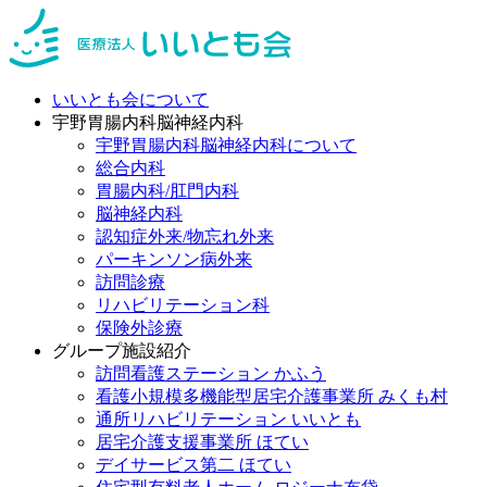
いいとも会について
宇野胃腸内科脳神経内科
宇野胃腸内科脳神経内科について
総合内科
胃腸内科/肛門内科
脳神経内科
認知症外来/物忘れ外来
パーキンソン病外来
訪問診療
リハビリテーション科
保険外診療
グループ施設紹介
訪問看護ステーション かふう
看護小規模多機能型居宅介護事業所 みくも村
通所リハビリテーション いいとも
居宅介護支援事業所 ほてい
デイサービス第二 ほてい