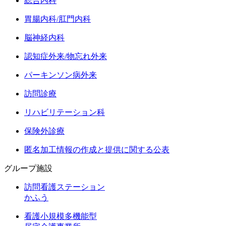
総合内科
胃腸内科/肛門内科
脳神経内科
認知症外来/物忘れ外来
パーキンソン病外来
訪問診療
リハビリテーション科
保険外診療
匿名加工情報の作成と提供に関する公表
グループ施設
訪問看護ステーション
かふう
看護小規模多機能型