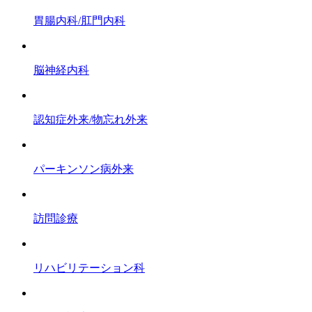
胃腸内科/肛門内科
脳神経内科
認知症外来/物忘れ外来
パーキンソン病外来
訪問診療
リハビリテーション科