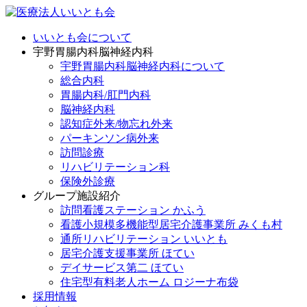
いいとも会について
宇野胃腸内科脳神経内科
宇野胃腸内科脳神経内科について
総合内科
胃腸内科/肛門内科
脳神経内科
認知症外来/物忘れ外来
パーキンソン病外来
訪問診療
リハビリテーション科
保険外診療
グループ施設紹介
訪問看護ステーション かふう
看護小規模多機能型居宅介護事業所 みくも村
通所リハビリテーション いいとも
居宅介護支援事業所 ほてい
デイサービス第二 ほてい
住宅型有料老人ホーム ロジーナ布袋
採用情報