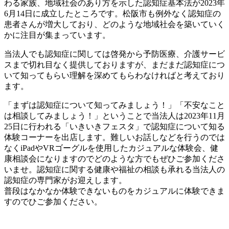
わる家族、地域社会のあり方を示した認知症基本法が2023年
6月14日に成立したところです。松阪市も例外なく認知症の
患者さんが増大しており、どのような地域社会を築いていく
かに注目が集まっています。
当法人でも認知症に関しては啓発から予防医療、介護サービ
スまで切れ目なく提供しておりますが、まだまだ認知症につ
いて知ってもらい理解を深めてもらわなければと考えており
ます。
「まずは認知症について知ってみましょう！」「不安なこと
は相談してみましょう！」ということで当法人は2023年11月
25日に行われる「いきいきフェスタ」で認知症について知る
体験コーナーを出店します。難しいお話しなどを行うのでは
なくiPadやVRゴーグルを使用したカジュアルな体験会、健
康相談会になりますのでどのような方でもぜひご参加くださ
いませ。認知症に関する健康や福祉の相談も承れる当法人の
認知症の専門家がお迎えします。
普段はなかなか体験できないものをカジュアルに体験できま
すのでひご参加ください。