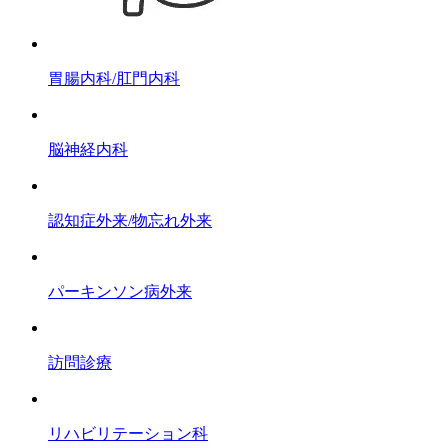
胃腸内科/肛門内科
脳神経内科
認知症外来/物忘れ外来
パーキンソン病外来
訪問診療
リハビリテーション科