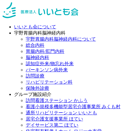
いいとも会について
宇野胃腸内科脳神経内科
宇野胃腸内科脳神経内科について
総合内科
胃腸内科/肛門内科
脳神経内科
認知症外来/物忘れ外来
パーキンソン病外来
訪問診療
リハビリテーション科
保険外診療
グループ施設紹介
訪問看護ステーション かふう
看護小規模多機能型居宅介護事業所 みくも村
通所リハビリテーション いいとも
居宅介護支援事業所 ほてい
デイサービス第二 ほてい