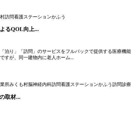
村
訪問看護ステーションかふう
QOL向上...
「泊り」「訪問」のサービスをフルパックで提供する医療機能
すが、同一建物内に老人ホーム...
業所みくも村
脳神経内科
訪問看護ステーションかふう
訪問診療
取材...