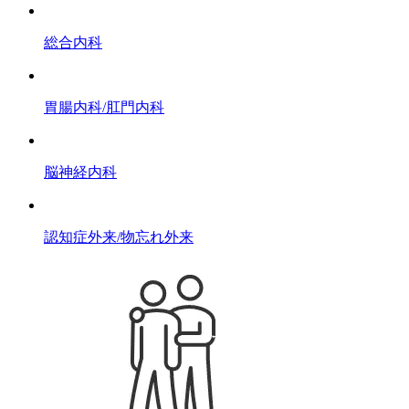
総合内科
胃腸内科/肛門内科
脳神経内科
認知症外来/物忘れ外来