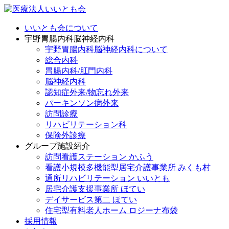
いいとも会について
宇野胃腸内科脳神経内科
宇野胃腸内科脳神経内科について
総合内科
胃腸内科/肛門内科
脳神経内科
認知症外来/物忘れ外来
パーキンソン病外来
訪問診療
リハビリテーション科
保険外診療
グループ施設紹介
訪問看護ステーション かふう
看護小規模多機能型居宅介護事業所 みくも村
通所リハビリテーション いいとも
居宅介護支援事業所 ほてい
デイサービス第二 ほてい
住宅型有料老人ホーム ロジーナ布袋
採用情報